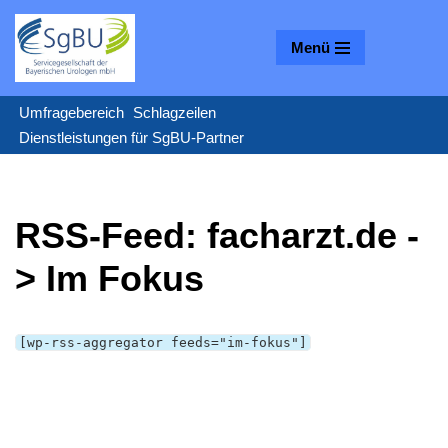
Menü
Zum
Inhalt
springen
Umfragebereich
Schlagzeilen
Dienstleistungen für SgBU-Partner
RSS-Feed: facharzt.de -
> Im Fokus
[wp-rss-aggregator feeds="im-fokus"]