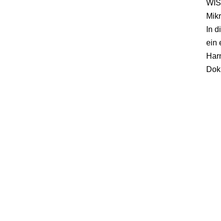
WISS
Mikr
In 
ein
Harn
Dok