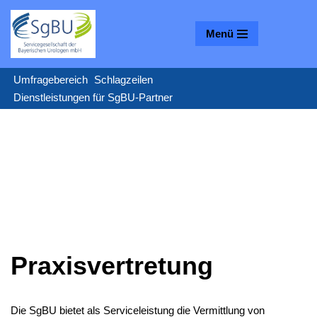
Menü
Zum
Inhalt
springen
Umfragebereich
Schlagzeilen
Dienstleistungen für SgBU-Partner
Praxisvertretung
Die SgBU bietet als Serviceleistung die Vermittlung von