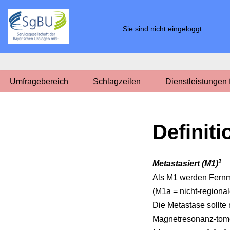
Zum
Sie sind nicht eingeloggt.
Inhalt
springen
Umfragebereich
Schlagzeilen
Dienstleistungen
Definit
1
Metastasiert (M1)
Als M1 werden Fernm
(M1a = nicht-region
Die Metastase sollte
Magnetresonanz-tomo