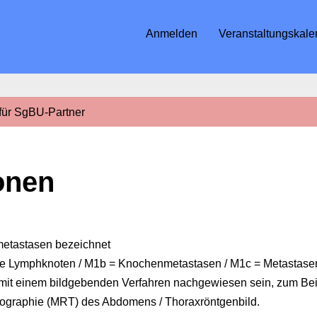
Anmelden
Veranstaltungskale
 für SgBU-Partner
ionen
etastasen bezeichnet
ale Lymphknoten / M1b = Knochenmetastasen / M1c = Metastase
 mit einem bildgebenden Verfahren nachgewiesen sein, zum Be
graphie (MRT) des Abdomens / Thoraxröntgenbild.