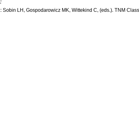
:
n: Sobin LH, Gospodarowicz MK, Wittekind C, (eds.). TNM Classi