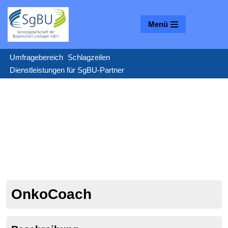
Menü
Zum
Inhalt
springen
Umfragebereich
Schlagzeilen
Dienstleistungen für SgBU-Partner
OnkoCoach