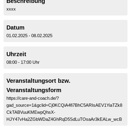
Beschreibung
xxxx
Datum
01.02.2025 - 08.02.2025
Uhrzeit
08:00 - 17:00 Uhr
Veranstaltungsort bzw.
Veranstaltungsform
https://care-and-coach.de/?
gad_source=1&gclid=Cj0KCQiA4fi7BhC5ARIsAEV1YiaTZk8
CkTABVuuKMEwpQhsX-
HJY47vHa2ZGbWDaZ4GhRqD5SdLuTOsaAr3kEALw_wcB