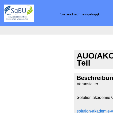
Zum
Sie sind nicht eingeloggt.
Inhalt
springen
AUO/AKO 
Teil
Beschreibu
Veranstalter
Solution akademie
solution-akademie-v