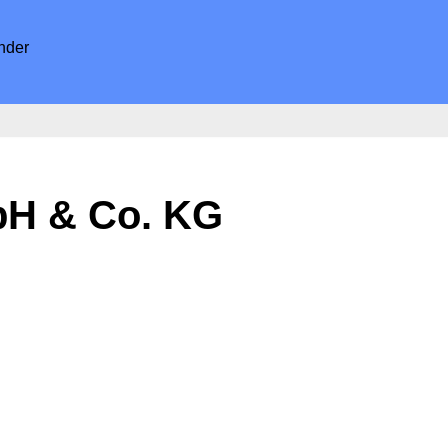
nder
bH & Co. KG