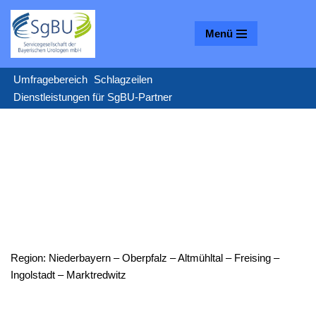
Menü
Zum
Inhalt
springen
Umfragebereich
Schlagzeilen
Dienstleistungen für SgBU-Partner
Region: Niederbayern – Oberpfalz – Altmühltal – Freising –
Ingolstadt – Marktredwitz