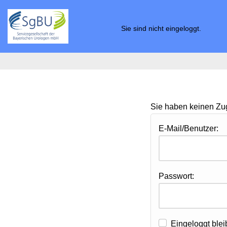
Zum
Sie sind nicht eingeloggt.
Inhalt
springen
Sie haben keinen Zugr
E-Mail/Benutzer:
Passwort:
Eingeloggt ble